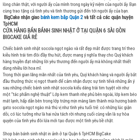
lòng chân thật, với người ấy của mình trong ngày kỹ niệm của người ấy. Bạn
cùng trao tặng cả tình yêu và tình thương gửi đến tới người ấy của bạn.
BigCake nhận giao
bánh kem bắp Quận 2
và tất cả các quận huyện
TpHCM
CỬA HÀNG BÁN BÁNH SINH NHẬT Ở TẠI QUẬN 6 SÀI GÒN
BIGCAKE GIÁ RẺ
Chiếc bánh sinh nhật socola ngọt ngào và rất đẹp mắt được trang trí theo
kiễu hình trái tim đôi đầy thu hút, được mang ý nghĩa thay cho Quý khách
hàng truyền đạt những lời yêu thương đến người ấy mà không nhất thiết
dùng nhiều lời hoa mĩ.
Trong thời gian lãng mãn nhất của tình yêu, Quý khách hàng và người ấy bắt
đầu thưởng thức vị ngọt thanh để cảm nhận được sự tinh tếvà những ẩn ý
sau những chiếc bánh sinh nhật socola kiểu dáng trái tim tuyệt vời như
một “tác phẩm nghệ thuật” Lớp kem thanh nhẹ phủ bên ngoài, lớp kem béo
mát lạnh, hấp dẫn bên trong lớp trứng mịn màng làm thành mùi hương bánh
gato socola ngọt ngào mà thú vị như tình yêu tuổi trẻ: có những lúc giận
dỗi, có lúc tưởng như là hai nửa tách rời nhưng cuối cùng vẫn là sự hòa
quyện của tình yêu đôi lứa mới tạo được một tình yêu bề chặt.
Shop bán bánh sinh nhật in ảnh ở tại Quận 6 TpHCM BigCake