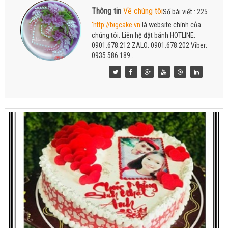
Thông tin
Về chúng tôi
Số bài viết : 225
'http://bigcake.vn
là website chính của
chúng tôi. Liên hệ đặt bánh HOTLINE:
0901.678.212 ZALO: 0901.678.202 Viber:
0935.586.189..