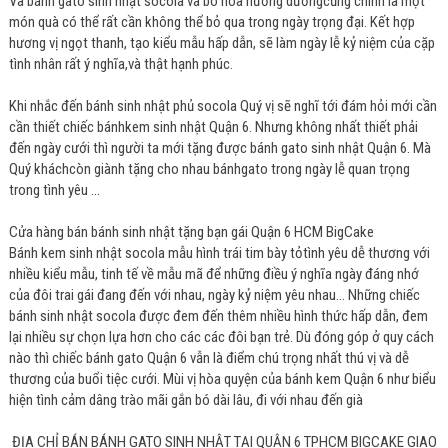
Và bánh gato sinh nhật socola và bo hoa hướng dươngcũng chính là một
món quà có thể rất cần không thể bỏ qua trong ngày trọng đại. Kết hợp
hương vị ngọt thanh, tạo kiểu mẫu hấp dẫn, sẽ làm ngày lễ kỷ niệm của cặp
tình nhân rất ý nghĩa,và thật hạnh phúc.
Khi nhắc đến bánh sinh nhật phủ socola Quý vị sẽ nghĩ tới đám hỏi mới cần
cần thiết chiếc bánhkem sinh nhật Quận 6. Nhưng không nhất thiết phải
đến ngày cưới thì người ta mới tặng được bánh gato sinh nhật Quận 6. Mà
Quý kháchcòn giành tặng cho nhau bánhgato trong ngày lễ quan trọng
trong tình yêu …
Cửa hàng bán bánh sinh nhật tặng bạn gái Quận 6 HCM BigCake
Bánh kem sinh nhật socola mẫu hình trái tim bày tỏtình yêu dễ thương với
nhiều kiểu mẫu, tinh tế về mẫu mã để những điều ý nghĩa ngày đáng nhớ
của đôi trai gái đang đến với nhau, ngày kỷ niệm yêu nhau… Những chiếc
bánh sinh nhật socola được đem đến thêm nhiều hình thức hấp dẫn, đem
lại nhiều sự chọn lựa hơn cho các các đôi bạn trẻ. Dù đóng góp ở quy cách
nào thì chiếc bánh gato Quận 6 vẫn là điểm chú trọng nhất thú vị và dễ
thương của buổi tiệc cưới. Mùi vị hòa quyện của bánh kem Quận 6 như biểu
hiện tình cảm dâng trào mãi gắn bó dài lâu, đi với nhau đến già
ĐỊA CHỈ BÁN BÁNH GATO SINH NHẬT TẠI QUẬN 6 TPHCM BIGCAKE GIAO