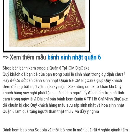
=> Xem thêm mẫu
bánh sinh nhật quận 6
Shop bán bánh kem socola Quận 6 TpHCM BigCake
Quý khách đã bạn bè của bạn trong buỗi lễ sinh nhật trong dự định chưa?
Hãy để Cơ sở bán bánh sinh nhật Quận 6 HCM BigCake giúp Quý khách
đem đến sự bất ngờ với nhiều kỹ niệm! Sẽ không còn khó khăn khi Quý
khách hàng suy nghĩ phải tặng quà gì cho người ấy để chiếm trọn cả tình
cảm trong ngày lễ vì Địa chỉ bán bánh kem Quận 6 TP Hồ Chí Minh BigCake
đã chuẩn bị cho Quý khách hàng mẫu sưu tập sinh nhật và hoa sinh nhật
Quận 6 làm quà tặng người thân thật thú vị và đầy ý nghĩa
Bánh kem bao phủ Socola và một bó hoa là món quà rất ý nghĩa giành tấm