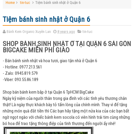
Home
tin-tuc
Tiệm bánh sinh nhật ở Quận 6
Tiệm bánh sinh nhật ở Quận 6
Bánh Kem Organic Xuyên Lan
8 years ago
tin-tuc
SHOP BÁNH SINH NHẬT Ở TẠI QUẬN 6 SÀI GÒN
BIGCAKE MIỄN PHÍ GIAO
- Bán bánh sinh nhật và hoa tươi, giao tận nhà ở Quận 6
- Hotline: 0977.213.561
- Zalo: 0945.819.579
-Viber: 093.55.86.189
Shop bán bánh kem bắp ở tại Quận 6 TpHCM BigCake
Ngày kỹ niệm của người thân trong gia đình với các tình yêu thương chân
thật! Là ngày thực khách bày tỏ tấm lòng của chính mình. Thay vì để tặng
những món quà đắt tiền thì Các bạn hãy tặng một nửa kia của các bạn bất
ngờ ngọt ngào với chiếc bánh kem socola có viên hình trái tim cùng những
bó hoa để trao tặng thông điệp của tình thương đến người ấy nhé!