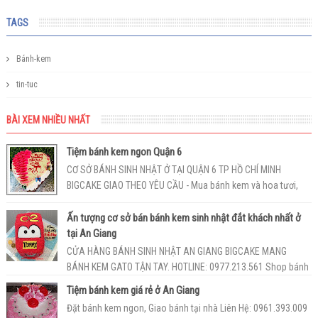
TAGS
Bánh-kem
tin-tuc
BÀI XEM NHIỀU NHẤT
Tiệm bánh kem ngon Quận 6
CƠ SỞ BÁNH SINH NHẬT Ở TẠI QUẬN 6 TP HỒ CHÍ MINH
BIGCAKE GIAO THEO YÊU CẦU - Mua bánh kem và hoa tươi,
giao tận nhà ở Quận 6 - Hotlin...
Ấn tượng cơ sở bán bánh kem sinh nhật đắt khách nhất ở
tại An Giang
CỬA HÀNG BÁNH SINH NHẬT AN GIANG BIGCAKE MANG
BÁNH KEM GATO TẬN TAY. HOTLINE: 0977.213.561 Shop bánh
gatosinh nhật An Giang BigCake l...
Tiệm bánh kem giá rẻ ở An Giang
Đặt bánh kem ngon, Giao bánh tại nhà Liên Hệ: 0961.393.009