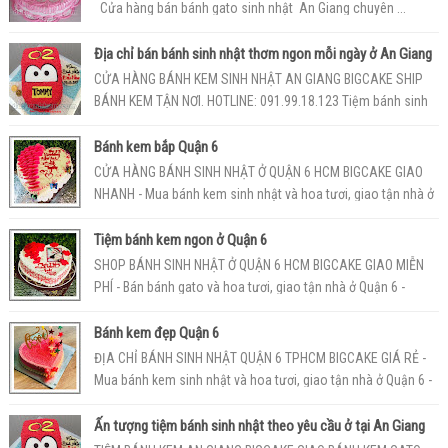
Cửa hàng bán bánh gato sinh nhật An Giang chuyên ...
Địa chỉ bán bánh sinh nhật thơm ngon mỗi ngày ở An Giang
CỬA HÀNG BÁNH KEM SINH NHẬT AN GIANG BIGCAKE SHIP
BÁNH KEM TẬN NƠI. HOTLINE: 091.99.18.123 Tiệm bánh sinh
nhậtAn Giang BigCake luôn l...
Bánh kem bắp Quận 6
CỬA HÀNG BÁNH SINH NHẬT Ở QUẬN 6 HCM BIGCAKE GIAO
NHANH - Mua bánh kem sinh nhật và hoa tươi, giao tận nhà ở
Quận 6 - Hotline: 0977.2...
Tiệm bánh kem ngon ở Quận 6
SHOP BÁNH SINH NHẬT Ở QUẬN 6 HCM BIGCAKE GIAO MIỄN
PHÍ - Bán bánh gato và hoa tươi, giao tận nhà ở Quận 6 -
Hotline: 0936.901.789 -...
Bánh kem đẹp Quận 6
ĐỊA CHỈ BÁNH SINH NHẬT QUẬN 6 TPHCM BIGCAKE GIÁ RẺ -
Mua bánh kem sinh nhật và hoa tươi, giao tận nhà ở Quận 6 -
Hotline: 0986.640.42...
Ấn tượng tiệm bánh sinh nhật theo yêu cầu ở tại An Giang