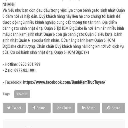
NHANH
Và Nếu như bạn còn đau đầu trong việc lựa chọn bánh gato sinh nhật Quận
6 đám hỏi và hấp dẫn. Quý khách hàng hãy liên hệ cho chúng tôi bánh để
được đội ngũ nhiều khinh nghiệp cung cấp thông tin tân tình. Địa điểm
bánh gato sinh nhật ở tại Quận 6 TpHCM BigCake là nơi làm nên nhiều hình
mãu bánh kem sinh nhật Quận 6 con gà bánh gato Quận 6 siêu kute, bánh
sinh nhật Quận 6 socola tình nhân. Cửa hàng bánh kem Quận 6 HCM
BigCake chất lượng. Chắn chắn Quý khách hàng hài lòng khi tới với dịch vụ
của. Cơ sở bánh sinh nhật ở tại Quận 6 HCM BigCake
- Hotline: 0936.901.789
- Zalo: 0977.82.1001
- Facebook:
https://www.facebook.com/BanhKemTrucTuyen/
Tags :
TIN-TUC
Tweet
Share
Share
Share
Share