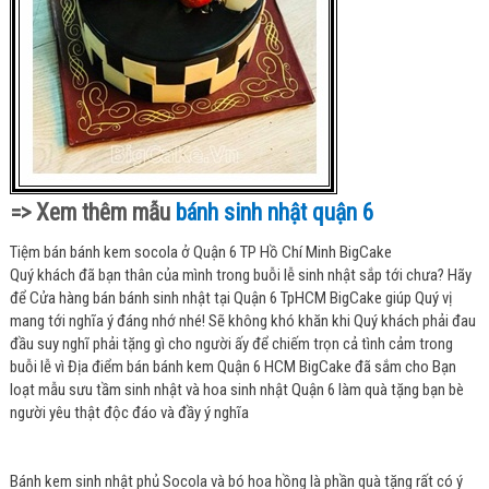
=> Xem thêm mẫu
bánh sinh nhật quận 6
Tiệm bán bánh kem socola ở Quận 6 TP Hồ Chí Minh BigCake
Quý khách đã bạn thân của mình trong buỗi lễ sinh nhật sắp tới chưa? Hãy
để Cửa hàng bán bánh sinh nhật tại Quận 6 TpHCM BigCake giúp Quý vị
mang tới nghĩa ý đáng nhớ nhé! Sẽ không khó khăn khi Quý khách phải đau
đầu suy nghĩ phải tặng gì cho người ấy để chiếm trọn cả tình cảm trong
buỗi lễ vì Địa điểm bán bánh kem Quận 6 HCM BigCake đã sắm cho Bạn
loạt mẫu sưu tầm sinh nhật và hoa sinh nhật Quận 6 làm quà tặng bạn bè
người yêu thật độc đáo và đầy ý nghĩa
Bánh kem sinh nhật phủ Socola và bó hoa hồng là phần quà tặng rất có ý