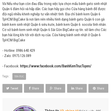
Và Nếu như bạn còn đau đầu trong việc lựa chọn mấu bánh gato sinh nhật
Quận 6 đám hỏi và hấp dẫn. Các bạn hãy gọi cho Cửa hàng bánh để được
đội ngũ nhiều khinh nghiệp tư vấn nhiệt tình. Địa chỉ bánh kem Quận 6
TpHCM BigCake là nơi làm nên nhiều hình dạng bánh gato Quận 6 con gà
bánh kem sinh nhật Quận 6 siêu kute, bánh kem Quận 6 socola tình nhân.
Cơ sở bánh kem sinh nhật Quận 6 Sài Gòn BigCake uy tín. sẽ làm cho Các
bạn hài lòng khi tới với dịch vụ của. Cửa hàng bánh sinh nhật ở Quận 6
TpHCM BigCake
- Hotline: 0986.640.429
- Zalo: 0975.126.089
- Facebook:
https://www.facebook.com/BanhKemTrucTuyen/
Tags :
TIN-TUC
Tweet
Share
Share
Share
Share