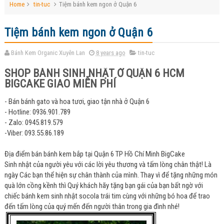
Home
tin-tuc
Tiệm bánh kem ngon ở Quận 6
Tiệm bánh kem ngon ở Quận 6
Bánh Kem Organic Xuyên Lan
8 years ago
tin-tuc
SHOP BÁNH SINH NHẬT Ở QUẬN 6 HCM
BIGCAKE GIAO MIỄN PHÍ
- Bán bánh gato và hoa tươi, giao tận nhà ở Quận 6
- Hotline: 0936.901.789
- Zalo: 0945.819.579
-Viber: 093.55.86.189
Địa điểm bán bánh kem bắp tại Quận 6 TP Hồ Chí Minh BigCake
Sinh nhật của người yêu với các lời yêu thương và tấm lòng chân thật! Là
ngày Các bạn thể hiện sự chân thành của mình. Thay vì để tặng những món
quà lớn cồng kềnh thì Quý khách hãy tặng bạn gái của bạn bất ngờ với
chiếc bánh kem sinh nhật socola trái tim cùng với những bó hoa để trao
đến tấm lòng của quý mến đến người thân trong gia đình nhé!