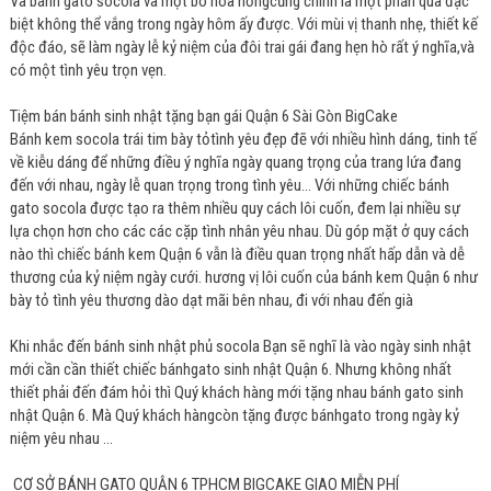
Và bánh gato socola và một bó hoa hồngcũng chính là một phần quà đặc
biệt không thể vắng trong ngày hôm ấy được. Với mùi vị thanh nhẹ, thiết kế
độc đáo, sẽ làm ngày lễ kỷ niệm của đôi trai gái đang hẹn hò rất ý nghĩa,và
có một tình yêu trọn vẹn.
Tiệm bán bánh sinh nhật tặng bạn gái Quận 6 Sài Gòn BigCake
Bánh kem socola trái tim bày tỏtình yêu đẹp đẽ với nhiều hình dáng, tinh tế
về kiễu dáng để những điều ý nghĩa ngày quang trọng của trang lứa đang
đến với nhau, ngày lễ quan trọng trong tình yêu… Với những chiếc bánh
gato socola được tạo ra thêm nhiều quy cách lôi cuốn, đem lại nhiều sự
lựa chọn hơn cho các các cặp tình nhân yêu nhau. Dù góp mặt ở quy cách
nào thì chiếc bánh kem Quận 6 vẫn là điều quan trọng nhất hấp dẫn và dễ
thương của kỷ niệm ngày cưới. hương vị lôi cuốn của bánh kem Quận 6 như
bày tỏ tình yêu thương dào dạt mãi bên nhau, đi với nhau đến già
Khi nhắc đến bánh sinh nhật phủ socola Bạn sẽ nghĩ là vào ngày sinh nhật
mới cần cần thiết chiếc bánhgato sinh nhật Quận 6. Nhưng không nhất
thiết phải đến đám hỏi thì Quý khách hàng mới tặng nhau bánh gato sinh
nhật Quận 6. Mà Quý khách hàngcòn tặng được bánhgato trong ngày kỷ
niệm yêu nhau …
CƠ SỞ BÁNH GATO QUẬN 6 TPHCM BIGCAKE GIAO MIỄN PHÍ