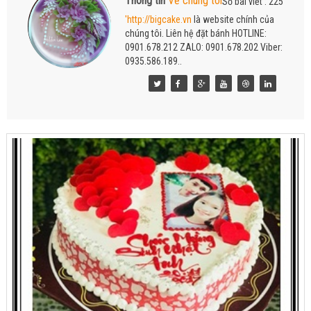
Thông tin
Về chúng tôi
Số bài viết : 225
'http://bigcake.vn
là website chính của
chúng tôi. Liên hệ đặt bánh HOTLINE:
0901.678.212 ZALO: 0901.678.202 Viber:
0935.586.189..