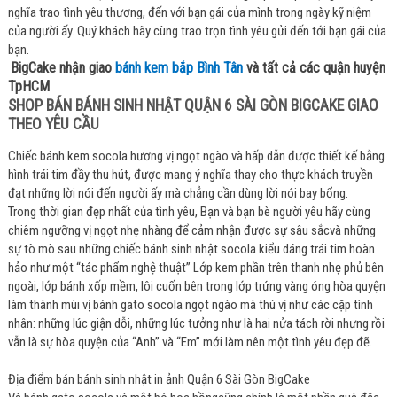
nghĩa trao tình yêu thương, đến với bạn gái của mình trong ngày kỹ niệm
của người ấy. Quý khách hãy cùng trao trọn tình yêu gửi đến tới bạn gái của
bạn.
BigCake nhận giao
bánh kem bắp Bình Tân
và tất cả các quận huyện
TpHCM
SHOP BÁN BÁNH SINH NHẬT QUẬN 6 SÀI GÒN BIGCAKE GIAO
THEO YÊU CẦU
Chiếc bánh kem socola hương vị ngọt ngào và hấp dẫn được thiết kế bằng
hình trái tim đầy thu hút, được mang ý nghĩa thay cho thực khách truyền
đạt những lời nói đến người ấy mà chẳng cần dùng lời nói bay bổng.
Trong thời gian đẹp nhất của tình yêu, Bạn và bạn bè người yêu hãy cùng
chiêm ngưỡng vị ngọt nhẹ nhàng để cảm nhận được sự sâu sắcvà những
sự tò mò sau những chiếc bánh sinh nhật socola kiểu dáng trái tim hoàn
hảo như một “tác phẩm nghệ thuật” Lớp kem phần trên thanh nhẹ phủ bên
ngoài, lớp bánh xốp mềm, lôi cuốn bên trong lớp trứng vàng óng hòa quyện
làm thành mùi vị bánh gato socola ngọt ngào mà thú vị như các cặp tình
nhân: những lúc giận dỗi, những lúc tưởng như là hai nửa tách rời nhưng rồi
vẫn là sự hòa quyện của “Anh” và “Em” mới làm nên một tình yêu đẹp đẽ.
Địa điểm bán bánh sinh nhật in ảnh Quận 6 Sài Gòn BigCake