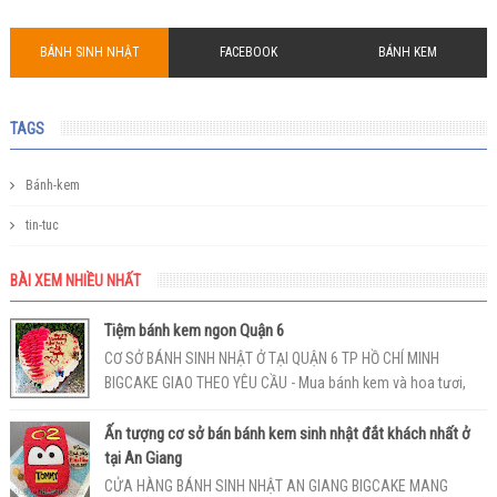
BÁNH SINH NHẬT
FACEBOOK
BÁNH KEM
TAGS
Bánh-kem
tin-tuc
BÀI XEM NHIỀU NHẤT
Tiệm bánh kem ngon Quận 6
CƠ SỞ BÁNH SINH NHẬT Ở TẠI QUẬN 6 TP HỒ CHÍ MINH
BIGCAKE GIAO THEO YÊU CẦU - Mua bánh kem và hoa tươi,
giao tận nhà ở Quận 6 - Hotlin...
Ấn tượng cơ sở bán bánh kem sinh nhật đắt khách nhất ở
tại An Giang
CỬA HÀNG BÁNH SINH NHẬT AN GIANG BIGCAKE MANG