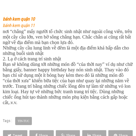
bánh kem quận 10
bánh kem quận 11
nơi “chẳng” mấy người tổ chức sinh nhật như ngoài công viên, trên
một cây cầu lớn, ven bờ sông chẳng hạn. Chắc chắn ai cũng rất bất
ngờ về địa điểm mà bạn chọn lựa đó.
Những cây cầu lung linh về đêm là một địa điểm khá hấp dẫn cho
những buổi sinh nhật
2. Lạ ở cách trang trí sinh nhật
Bạn sẽ không dùng tới những món đồ “của thời nay” ví dụ như chữ
bằng giấy, banner happy birthday hay nón sinh nhật. Thay vào đó
bạn chỉ sử dụng một ít bóng bay kèm theo đó là những món đồ
“của thời xưa” khiến bữa tiệc của bạn như quay lại những năm về
trước. Trang trí bằng những chiếc lồng đèn tự làm từ những vỏ lon
kim loại. Hay tự vẽ những bức tranh trang trí tiệc. Dùng những
chiếc ống hút tạo thành những món phụ kiện bằng cách gấp hoặc
cắt,.v.v.
Tags :
TIN-TUC
Tweet
Share
Share
Share
Share