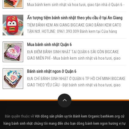
Mua bánh kem sinh nhật và hoa tươi, giao tận nhà ở Quận 6 -
Hotline: 0986.640.42...
Ấn tượng tiệm bánh sinh nhật theo yêu cầu ở tại An Giang
TIỆM BÁNH KEM AN GIANG BIGCAKE GIAO BÁNH KEM GATO
TẬN NƠI. HOTLINE: 0961.393.009 Bánh kem tại Cửa hàng
bánhkem sinh nhật An Giang Big...
Mua bánh sinh nhật Quận 6
ĐỊA ĐIỂM BÁNH SINH NHẬT TẠI QUẬN 6 SÀI GÒN BIGCAKE
GIAO MIỄN PHÍ - Mua bánh kem sinh nhật và hoa tươi, giao
tận nhà ở Quận 6 - Hotlin...
Bánh sinh nhật ngon ở Quận 6
ĐỊA CHỈ BÁNH SINH NHẬT Ở QUẬN 6 TP HỒ CHÍ MINH BIGCAKE
GIAO THEO YÊU CẦU - Đặt bánh sinh nhật và hoa tươi, giao
tận nhà ở Quận 6 - Ho...
Bản quyền thuộc về
Với dòng sản phẩm uy tín Bánh kem Organic banhkem.org cử
hàng bánh sinh nhật chúng tôi mang đến cho bạn dòng bánh kem ngon hương vị tự