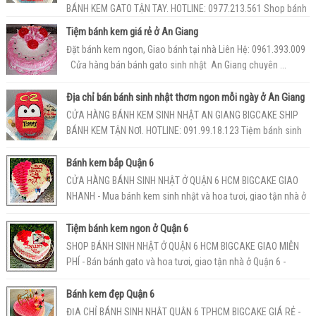
BÁNH KEM GATO TẬN TAY. HOTLINE: 0977.213.561 Shop bánh
gatosinh nhật An Giang BigCake l...
Tiệm bánh kem giá rẻ ở An Giang
Đặt bánh kem ngon, Giao bánh tại nhà Liên Hệ: 0961.393.009
Cửa hàng bán bánh gato sinh nhật An Giang chuyên ...
Địa chỉ bán bánh sinh nhật thơm ngon mỗi ngày ở An Giang
CỬA HÀNG BÁNH KEM SINH NHẬT AN GIANG BIGCAKE SHIP
BÁNH KEM TẬN NƠI. HOTLINE: 091.99.18.123 Tiệm bánh sinh
nhậtAn Giang BigCake luôn l...
Bánh kem bắp Quận 6
CỬA HÀNG BÁNH SINH NHẬT Ở QUẬN 6 HCM BIGCAKE GIAO
NHANH - Mua bánh kem sinh nhật và hoa tươi, giao tận nhà ở
Quận 6 - Hotline: 0977.2...
Tiệm bánh kem ngon ở Quận 6
SHOP BÁNH SINH NHẬT Ở QUẬN 6 HCM BIGCAKE GIAO MIỄN
PHÍ - Bán bánh gato và hoa tươi, giao tận nhà ở Quận 6 -
Hotline: 0936.901.789 -...
Bánh kem đẹp Quận 6
ĐỊA CHỈ BÁNH SINH NHẬT QUẬN 6 TPHCM BIGCAKE GIÁ RẺ -